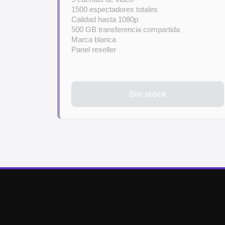
1500 espectadores totales
Calidad hasta 1080p
500 GB transferencia compartida
Marca blanca
Panel reseller
Sin stock