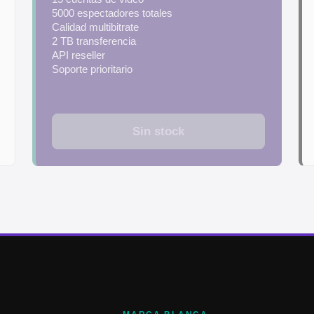
5000 espectadores totales
Calidad multibitrate
2 TB transferencia
API reseller
Soporte prioritario
Sin stock