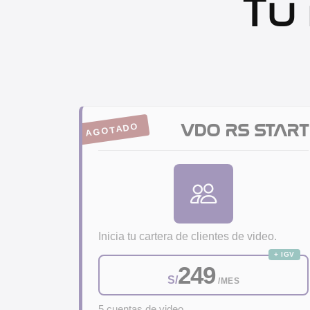
Tu
VDO RS START
AGOTADO
EMPEZAR
Inicia tu cartera de clientes de video.
+ IGV
249
S/
/MES
5 cuentas de video