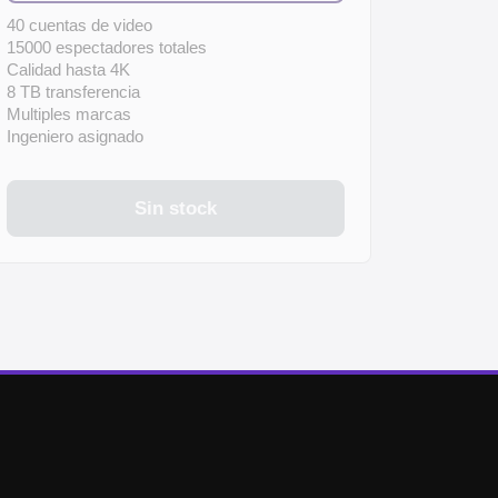
40 cuentas de video
15000 espectadores totales
Calidad hasta 4K
8 TB transferencia
Multiples marcas
Ingeniero asignado
Sin stock