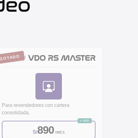
deo
VDO RS MASTER
GOTADO
AVANZADO
Para revendedores con cartera
consolidada.
+ IGV
890
S/
/MES