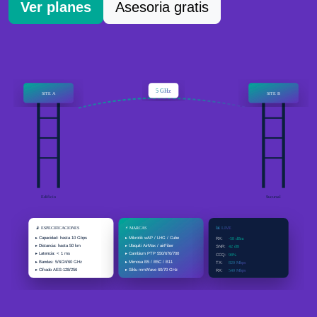
Ver planes
Asesoria gratis
5 GHz
SITE A
SITE B
Edificio
Sucursal
📡 ESPECIFICACIONES
⚡ MARCAS
📊 LIVE
▸ Capacidad: hasta 10 Gbps
▸ Mikrotik wAP / LHG / Cube
-58 dBm
RX:
▸ Distancia: hasta 50 km
▸ Ubiquiti AirMax / airFiber
42 dB
SNR:
▸ Latencia: < 1 ms
▸ Cambium PTP 550/670/700
98%
CCQ:
▸ Bandas: 5/6/24/60 GHz
▸ Mimosa B5 / B5C / B11
820 Mbps
TX:
▸ Cifrado AES-128/256
▸ Siklu mmWave 60/70 GHz
540 Mbps
RX: