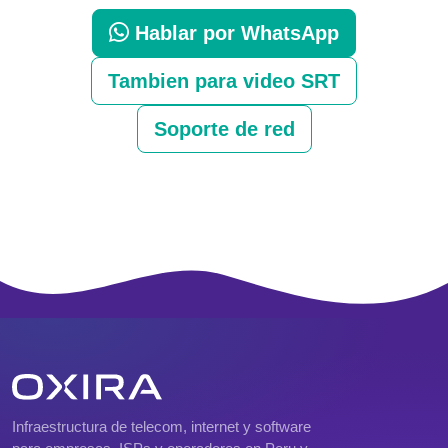
Hablar por WhatsApp
Tambien para video SRT
Soporte de red
Infraestructura de telecom, internet y software