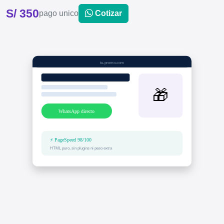
S/ 350
pago unico
Cotizar
tu-promo.com
🎁
WhatsApp directo
⚡ PageSpeed 98/100
HTML puro, sin plugins ni peso extra