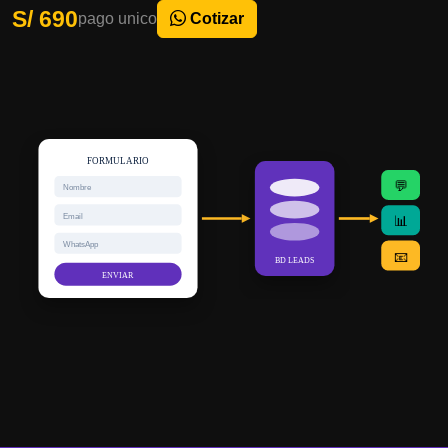
S/ 690
pago unico
Cotizar
FORMULARIO
💬
Nombre
Email
📊
WhatsApp
📧
BD LEADS
ENVIAR