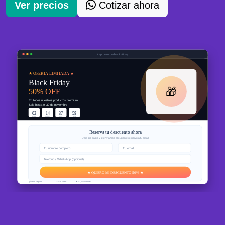
Ver precios
Cotizar ahora
tu-promo.com/black-friday
★ OFERTA LIMITADA ★
Black Friday
🎁
50% OFF
En todos nuestros productos premium
Solo hasta el 30 de noviembre
02
14
37
58
DIAS
HORAS
MIN
SEG
Reserva tu descuento ahora
Deja tus datos y te enviamos el cupon exclusivo a tu email
Tu nombre completo
Tu email
Telefono / WhatsApp (opcional)
★ QUIERO MI DESCUENTO 50% ★
🔒 Datos seguros
✓ Sin spam
★ +2,500 clientes