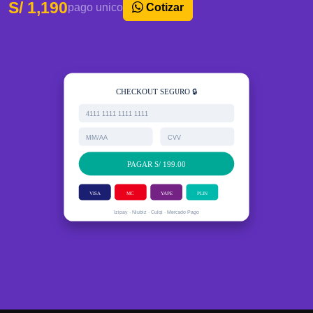
S/ 1,190
pago unico
Cotizar
CHECKOUT SEGURO 🔒
4111 1111 1111 1111
MM/AA
CVV
PAGAR S/ 199.00
VISA
MC
YAPE
PLIN
Izipay · Niubiz · Culqi · Mercado Pago