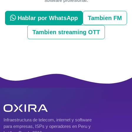
software profesional.
Hablar por WhatsApp
Tambien FM
Tambien streaming OTT
Infraestructura de telecom, internet y software
para empresas, ISPs y operadores en Peru y