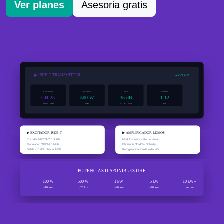
Ver planes
Asesoria gratis
▶ ISDB-T TRANSMITTER
● ON AIR
CHANNEL
POWER
MER
VSWR
CH 25
500 W
35 dB
1.12
536-542 MHz
RMS
EXCELLENT
OK
▶ EXCITADOR ISDB-T
▶ AMPLIFICADOR LDMOS
Encoder MPEG-2 / H.264
Modulos solid-state hot-swap
Modulador OFDM 6 MHz
Eficiencia 35-40% Doherty
Salida -10 dBm hacia AMP
Refrigeracion liquida (alto W)
POTENCIAS DISPONIBLES UHF
100 W
500 W
1 kW
5 kW
10 kW+
~10 km
~25 km
~40 km
~70 km
custom