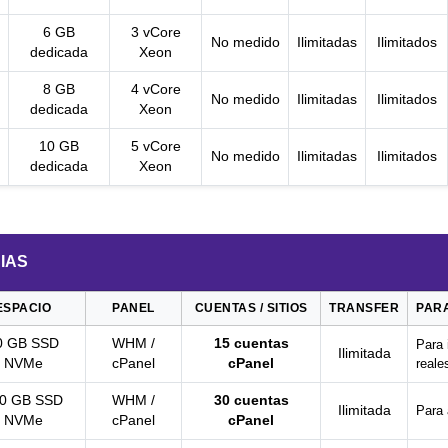
6 GB
3 vCore
No medido
Ilimitadas
Ilimitados
dedicada
Xeon
8 GB
4 vCore
No medido
Ilimitadas
Ilimitados
dedicada
Xeon
10 GB
5 vCore
No medido
Ilimitadas
Ilimitados
dedicada
Xeon
IAS
ESPACIO
PANEL
CUENTAS / SITIOS
TRANSFER
PARA
0 GB SSD
WHM /
15 cuentas
Para 
Ilimitada
NVMe
cPanel
cPanel
reale
0 GB SSD
WHM /
30 cuentas
Ilimitada
Para 
NVMe
cPanel
cPanel