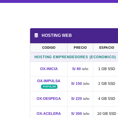
HOSTING WEB
CODIGO
PRECIO
ESPACIO
HOSTING EMPRENDEDORES (ECONOMICO)
OX-INICIA
S/ 80
1 GB SSD
/año
OX-IMPULSA
S/ 150
2 GB SSD
/año
POPULAR
OX-DESPEGA
S/ 220
4 GB SSD
/año
OX-ACELERA
S/ 300
10 GB SSD
/año