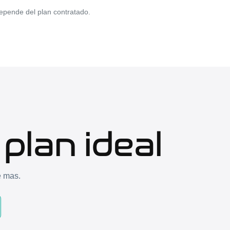
depende del plan contratado.
plan ideal
e mas.