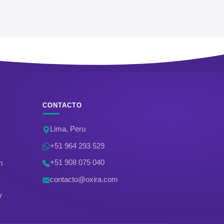
CONTACTO
Lima, Peru
+51 964 293 529
+51 908 075 040
n
contacto@oxira.com
V