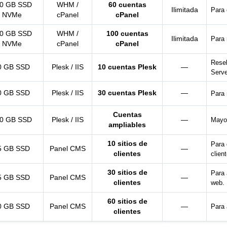
0 GB SSD
WHM /
60 cuentas
Ilimitada
Para 
NVMe
cPanel
cPanel
0 GB SSD
WHM /
100 cuentas
Ilimitada
Para 
NVMe
cPanel
cPanel
Resel
0 GB SSD
Plesk / IIS
10 cuentas Plesk
—
Serve
0 GB SSD
Plesk / IIS
30 cuentas Plesk
—
Para 
Cuentas
0 GB SSD
Plesk / IIS
—
Mayo
ampliables
10 sitios de
Para 
5 GB SSD
Panel CMS
—
clientes
clien
30 sitios de
Para 
5 GB SSD
Panel CMS
—
clientes
web.
60 sitios de
0 GB SSD
Panel CMS
—
Para 
clientes