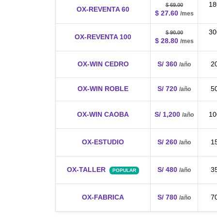
18
$ 69.00
OX-REVENTA 60
$ 27.60
/mes
30
$ 90.00
OX-REVENTA 100
$ 28.80
/mes
OX-WIN CEDRO
S/ 360
2
/año
OX-WIN ROBLE
S/ 720
5
/año
OX-WIN CAOBA
S/ 1,200
10
/año
OX-ESTUDIO
S/ 260
1
/año
OX-TALLER
S/ 480
3
/año
POPULAR
OX-FABRICA
S/ 780
7
/año