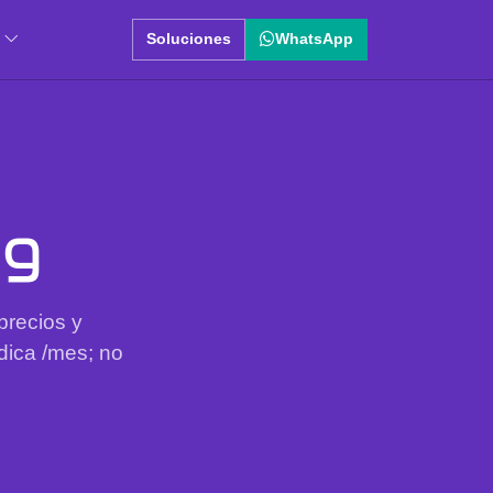
Soluciones
WhatsApp
ng
precios y
ndica /mes; no