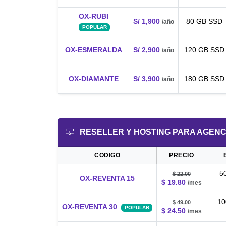
OX-RUBI
S/ 1,900
80 GB SSD
/año
POPULAR
OX-ESMERALDA
S/ 2,900
120 GB SSD
/año
OX-DIAMANTE
S/ 3,900
180 GB SSD
/año
RESELLER Y HOSTING PARA AGENC
CODIGO
PRECIO
5
$ 22.00
OX-REVENTA 15
$ 19.80
/mes
10
$ 49.00
OX-REVENTA 30
POPULAR
$ 24.50
/mes