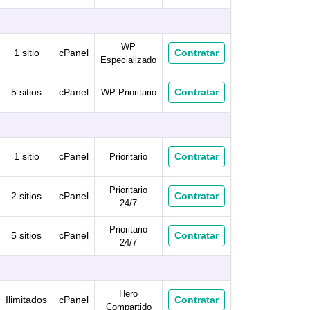
WP
Contratar
1 sitio
cPanel
Especializado
Contratar
5 sitios
cPanel
WP Prioritario
Contratar
1 sitio
cPanel
Prioritario
Prioritario
Contratar
2 sitios
cPanel
24/7
Prioritario
Contratar
5 sitios
cPanel
24/7
Hero
Contratar
Ilimitados
cPanel
Compartido