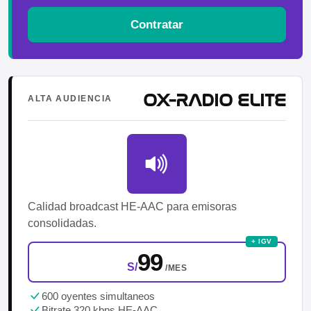
Contratar
OX-RADIO ELITE
ALTA AUDIENCIA
Calidad broadcast HE-AAC para emisoras
consolidadas.
+ IGV
99
S/
/MES
600 oyentes simultaneos
Bitrate 320 kbps HE-AAC