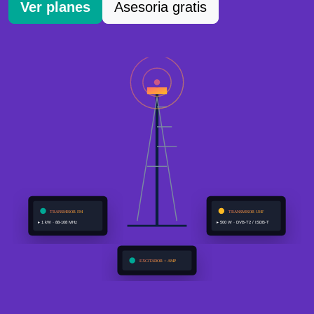
Ver planes
Asesoria gratis
TRANSMISOR FM
TRANSMISOR UHF
▸ 1 kW · 88-108 MHz
▸ 500 W · DVB-T2 / ISDB-T
EXCITADOR + AMP