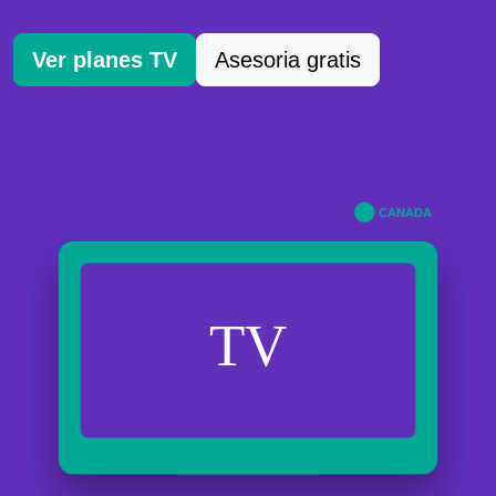
Ver planes TV
Asesoria gratis
PERU
MIAMI
CANADA
TV